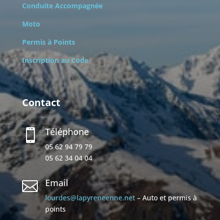
Conduite Accompagnée
Moto
Permis à Points
Inscription au Code
Contact
Téléphone

05 62 94 79 79
05 62 34 04 04
Email

lourdes@lapyreneenne.net
– Auto et permis à
points