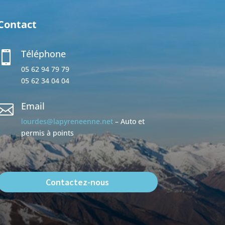
Contact
Téléphone

05 62 94 79 79
05 62 34 04 04
Email

lourdes@lapyreneenne.net
– Auto et
permis à points
Contactez-nous