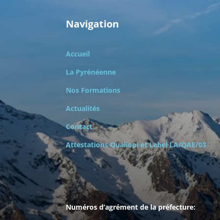
Navigation
Accueil
La Pyrénéenne
Nos Formations
Actualités
Contact
Attestations Qualiopi et
Label LA/QAE/03
Numéros d’agrément de la préfecture: