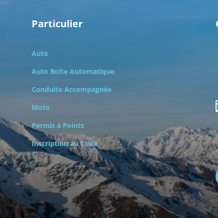
Particulier
Auto
Auto Boîte Automatique
Conduite Accompagnée
Moto
Permis à Points
Inscription au Code