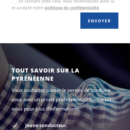
En cochant cette case, vous reconnaissez avoir lu
et accepté notre
politique de confidentialité
ENVOYER
TOUT SAVOIR SUR LA
PYRÉNÉENNE
Vous souhaitez passer le permis de conduire,
vous avez un projet professionnel? Contactez-
nous pour plus d’informations.
N
Jeune conducteur.