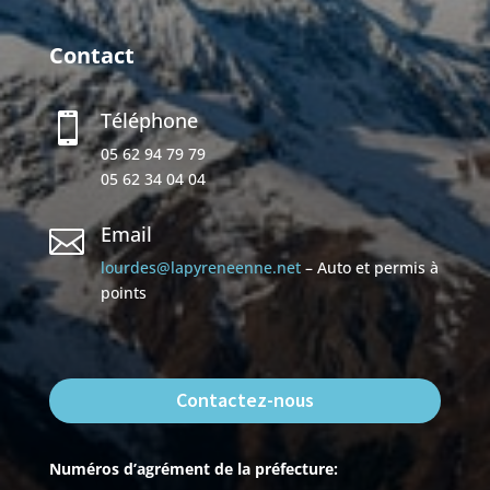
Contact
Téléphone

05 62 94 79 79
05 62 34 04 04
Email

lourdes@lapyreneenne.net
– Auto et permis à
points
Contactez-nous
Numéros d’agrément de la préfecture: