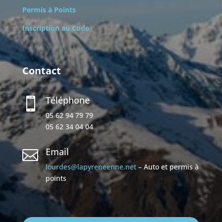
Permis à Points
Inscription au Code
Contact
Téléphone

05 62 94 79 79
05 62 34 04 04
Email

lourdes@lapyreneenne.net
– Auto et permis à
points