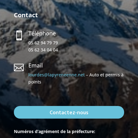
Contact
Téléphone

05 62 94 79 79
05 62 34 04 04
Email

lourdes@lapyreneenne.net
– Auto et permis à
points
Contactez-nous
Numéros d’agrément de la préfecture: