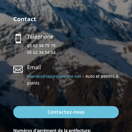
Contact
Téléphone

05 62 94 79 79
05 62 34 04 04
Email

lourdes@lapyreneenne.net
– Auto et permis à
points
Contactez-nous
Numéros d’agrément de la préfecture: