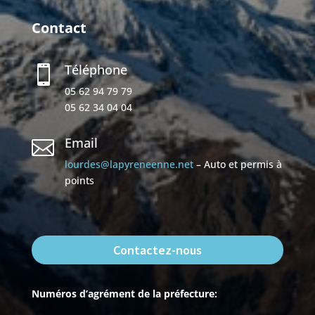
Contact
Téléphone

05 62 94 79 79
05 62 34 04 04
Email

lourdes@lapyreneenne.net
– Auto et permis à
points
Contactez-nous
Numéros d’agrément de la préfecture: