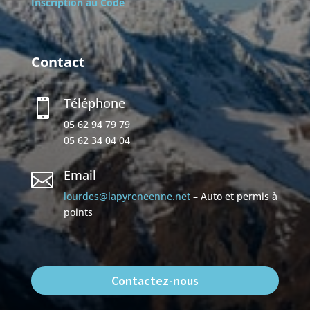
Inscription au Code
Contact
Téléphone

05 62 94 79 79
05 62 34 04 04
Email

lourdes@lapyreneenne.net
– Auto et permis à
points
Contactez-nous