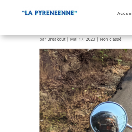
Accuei
Les permis moto A1, A
par
Breakout
|
Mai 17, 2023
|
Non classé