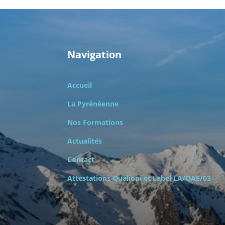
Navigation
Accueil
La Pyrénéenne
Nos Formations
Actualités
Contact
Attestations Qualiopi et
Label LA/QAE/03