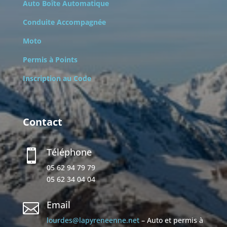
Auto Boîte Automatique
Conduite Accompagnée
Moto
Permis à Points
Inscription au Code
Contact
Téléphone

05 62 94 79 79
05 62 34 04 04
Email

lourdes@lapyreneenne.net
– Auto et permis à