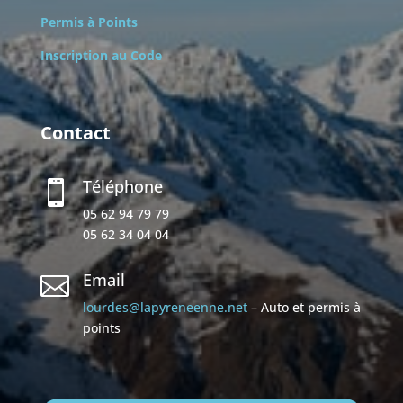
Permis à Points
Inscription au Code
Contact
Téléphone

05 62 94 79 79
05 62 34 04 04
Email

lourdes@lapyreneenne.net
– Auto et permis à
points