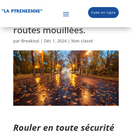
Conseils pour rouler en
Code en ligne
toute sécurité sur des
routes mouillées.
par
Breakout
|
Déc 1, 2024
|
Non classé
Rouler en toute sécurité