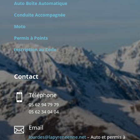
Auto Boîte Automatique
Conduite Accompagnée
Moto
Permis à Points
Inscription au Code
Contact
Téléphone

05 62 94 79 79
05 62 34 04 04
Email

lourdes@lapyreneenne.net
– Auto et permis à